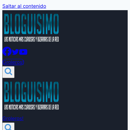
Saltar al contenido
Groleros!
Groleros!