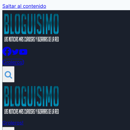
Saltar al contenido
Groleros!
Groleros!