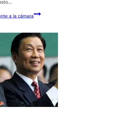
esto…
nte a la cámara