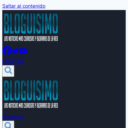
Saltar al contenido
Groleros!
Groleros!