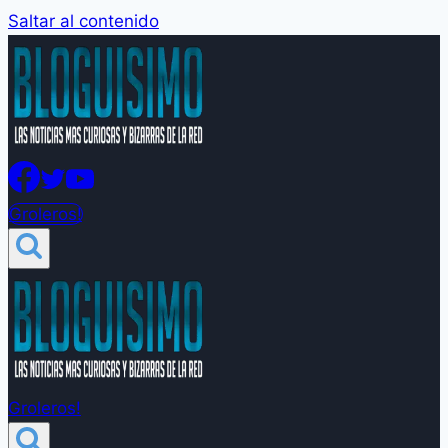
Saltar al contenido
Groleros!
Groleros!