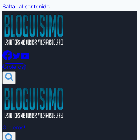
Saltar al contenido
Groleros!
Groleros!