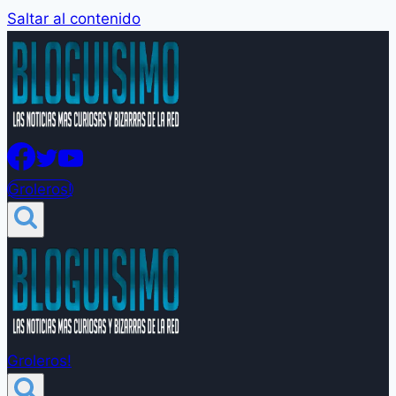
Saltar al contenido
Groleros!
Groleros!