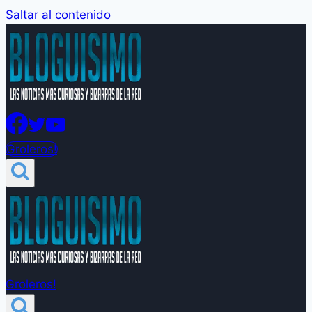
Saltar al contenido
Groleros!
Groleros!