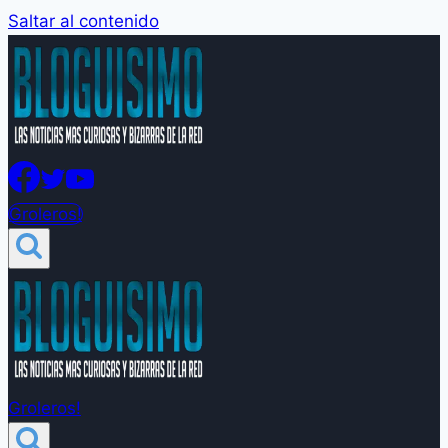
Saltar al contenido
Groleros!
Groleros!