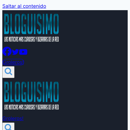
Saltar al contenido
Groleros!
Groleros!