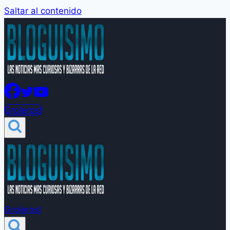
Saltar al contenido
Groleros!
Groleros!