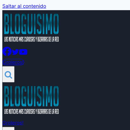
Saltar al contenido
Groleros!
Groleros!