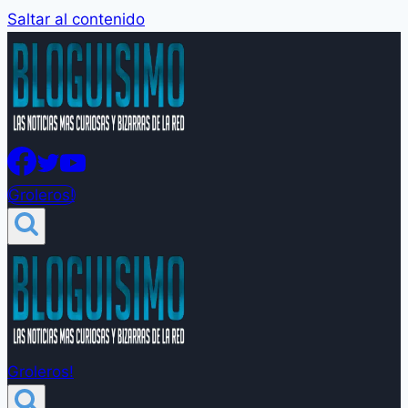
Saltar al contenido
Groleros!
Groleros!