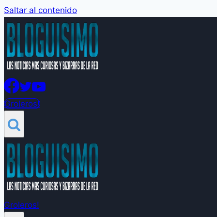
Saltar al contenido
Groleros!
Groleros!