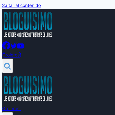
Saltar al contenido
Groleros!
Groleros!