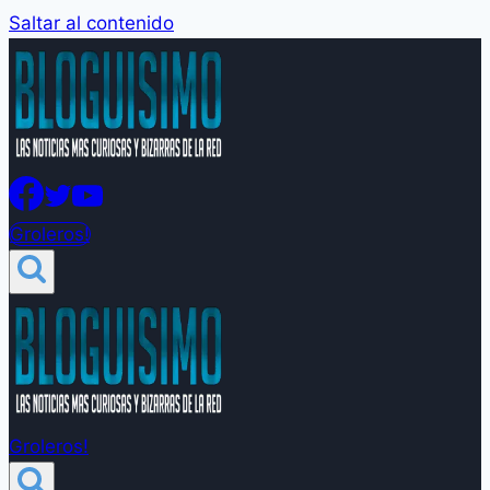
Saltar al contenido
Groleros!
Groleros!