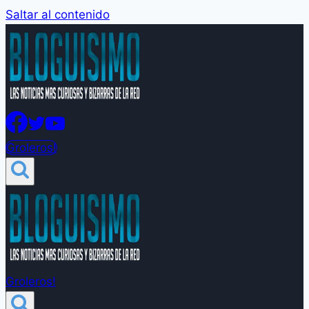
Saltar al contenido
Groleros!
Groleros!