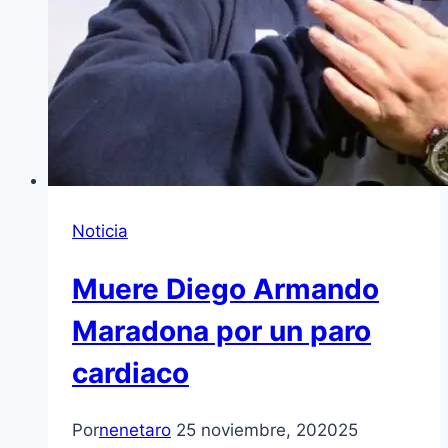
Noticia
Muere Diego Armando
Maradona por un paro
cardiaco
Por
nenetaro
25 noviembre, 2020
25