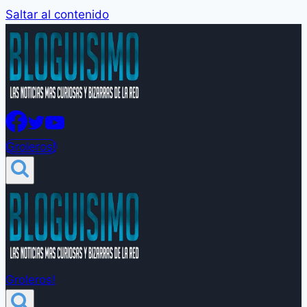
Saltar al contenido
Groleros!
Groleros!