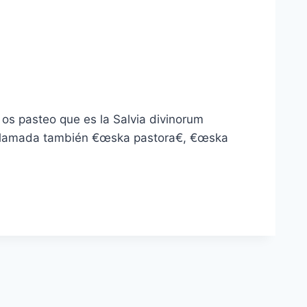
s os pasteo que es la Salvia divinorum
, llamada también €œska pastora€, €œska