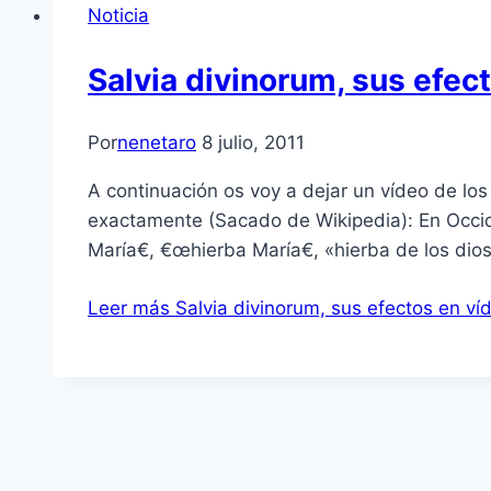
Noticia
Salvia divinorum, sus efect
Por
nenetaro
8 julio, 2011
A continuación os voy a dejar un ví­deo de lo
exactamente (Sacado de Wikipedia): En Occid
Marí­a€, €œhierba Marí­a€, «hierba de los di
Leer más
Salvia divinorum, sus efectos en ví­