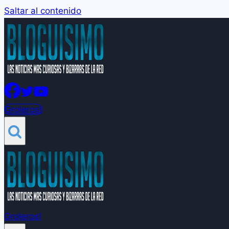
Saltar al contenido
Groleros!
Groleros!