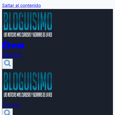
Saltar al contenido
Groleros!
Groleros!