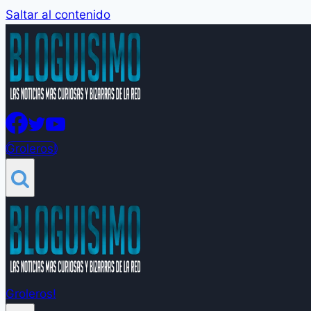
Saltar al contenido
Groleros!
Groleros!