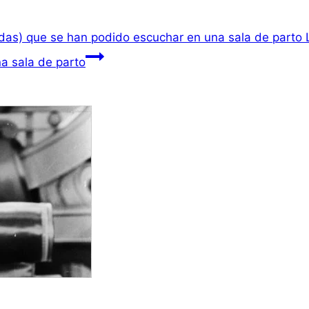
idas) que se han podido escuchar en una sala de parto 
a sala de parto