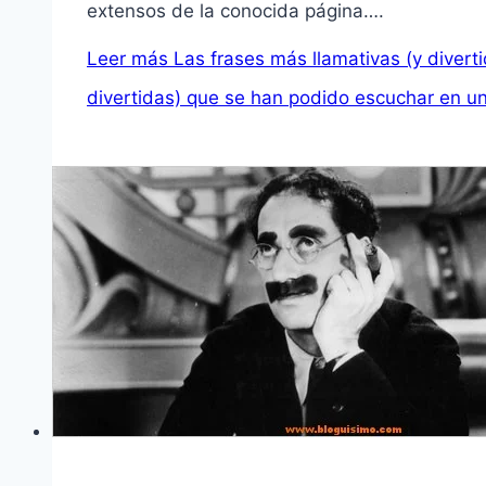
extensos de la conocida página….
Leer más
Las frases más llamativas (y divert
divertidas) que se han podido escuchar en un