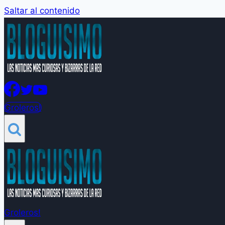
Saltar al contenido
Groleros!
Groleros!