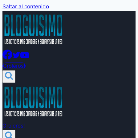
Saltar al contenido
Groleros!
Groleros!