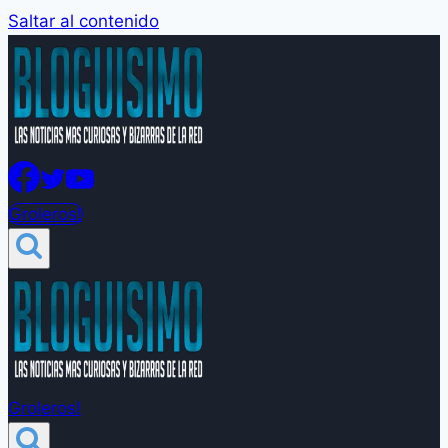
Saltar al contenido
Groleros!
Groleros!