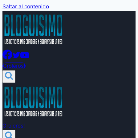
Saltar al contenido
Groleros!
Groleros!