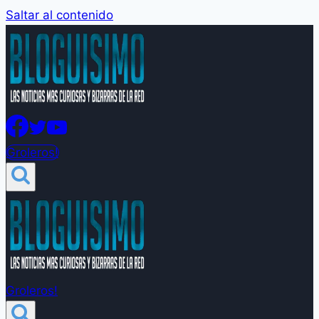
Saltar al contenido
Groleros!
Groleros!