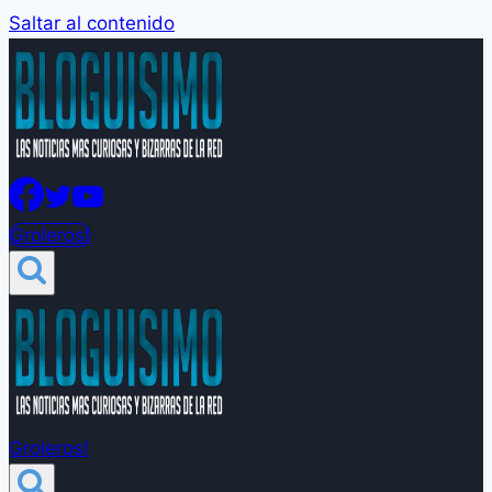
Saltar al contenido
Groleros!
Groleros!