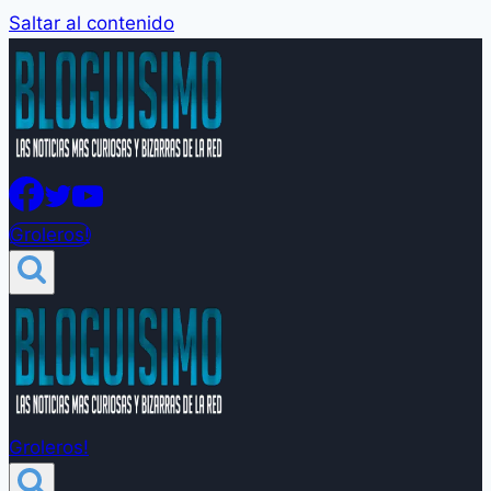
Saltar al contenido
Groleros!
Groleros!