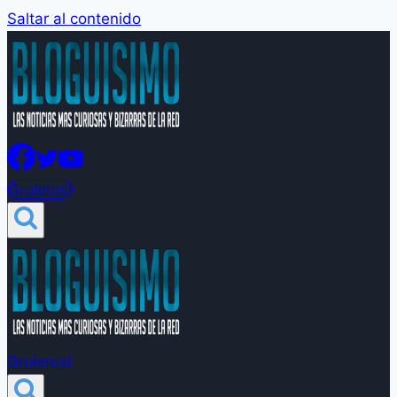
Saltar al contenido
Groleros!
Groleros!