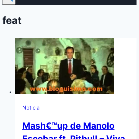
feat
Noticia
Mash€™up de Manolo
Escobar ft. Pitbull – Viva