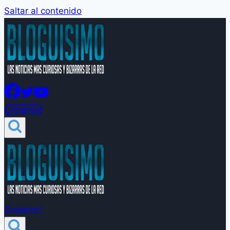
Saltar al contenido
Groleros!
Groleros!