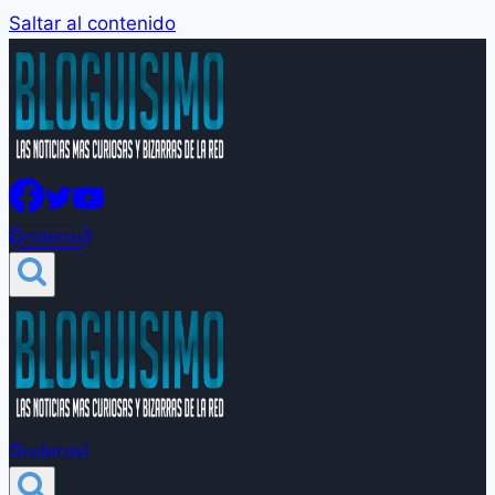
Saltar al contenido
Groleros!
Groleros!