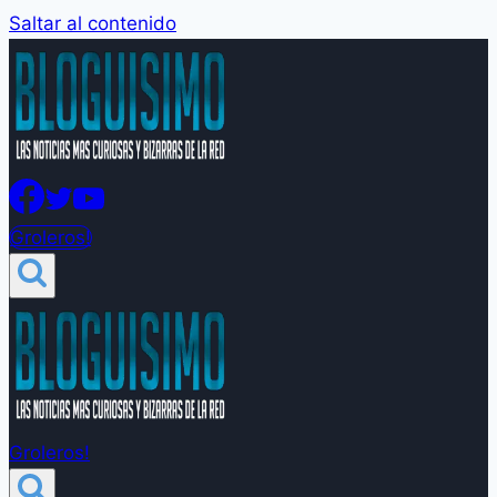
Saltar al contenido
Groleros!
Groleros!