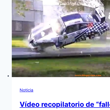
Noticia
Ví­deo recopilatorio de “fa