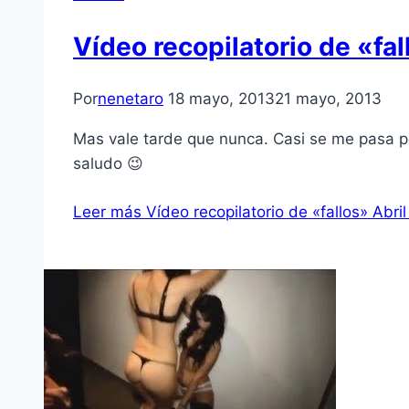
Ví­deo recopilatorio de «fal
Por
nenetaro
18 mayo, 2013
21 mayo, 2013
Mas vale tarde que nunca. Casi se me pasa pone
saludo 😉
Leer más
Ví­deo recopilatorio de «fallos» Abri