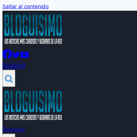
Saltar al contenido
Groleros!
Groleros!