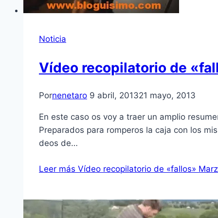
Noticia
Ví­deo recopilatorio de «fa
Por
nenetaro
9 abril, 2013
21 mayo, 2013
En este caso os voy a traer un amplio resum
Preparados para romperos la caja con los 
deos de…
Leer más
Ví­deo recopilatorio de «fallos» Mar