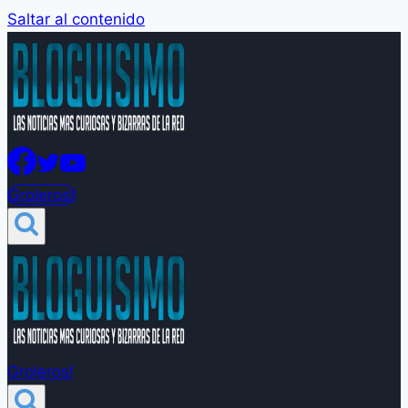
Saltar al contenido
Groleros!
Groleros!