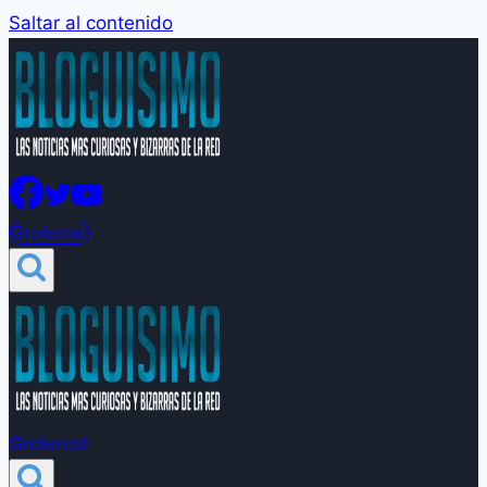
Saltar al contenido
Groleros!
Groleros!