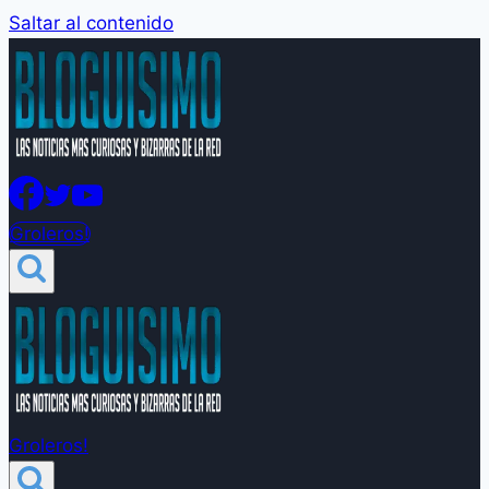
Saltar al contenido
Groleros!
Groleros!