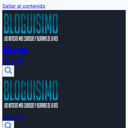
Saltar al contenido
Groleros!
Groleros!