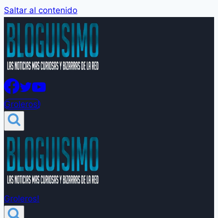
Saltar al contenido
Groleros!
Groleros!