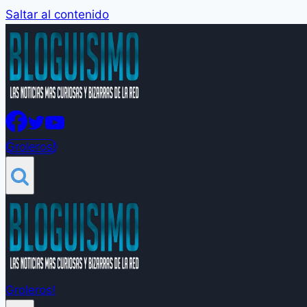
Saltar al contenido
Groleros!
Groleros!