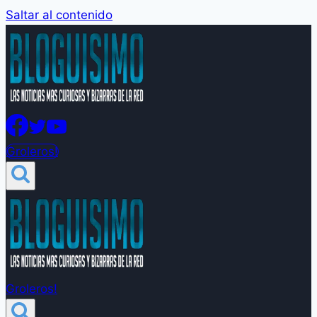
Saltar al contenido
Groleros!
Groleros!