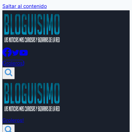
Saltar al contenido
Groleros!
Groleros!