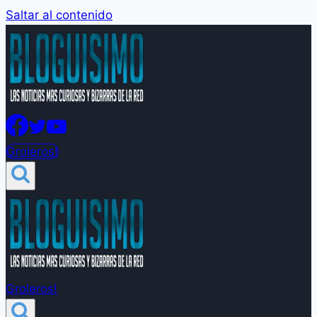
Saltar al contenido
Groleros!
Groleros!