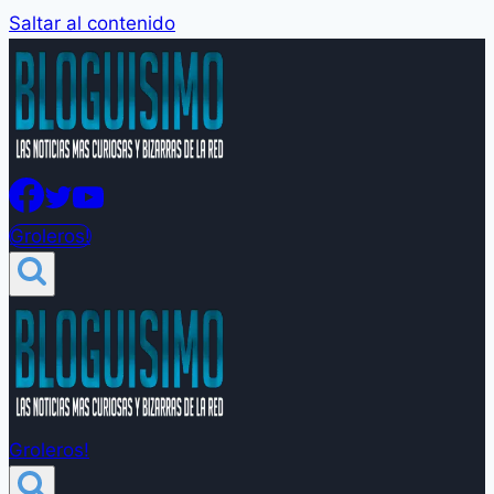
Saltar al contenido
Groleros!
Groleros!