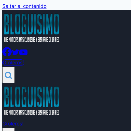
Saltar al contenido
Groleros!
Groleros!