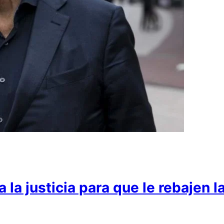
a justicia para que le rebajen la