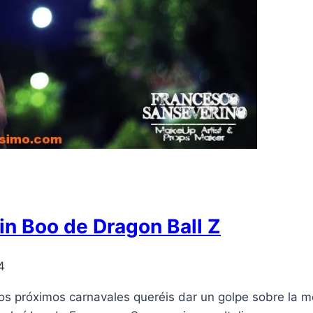
jin Boo de Dragon Ball Z
4
 los próximos carnavales queréis dar un golpe sobre la m