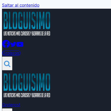
Saltar al contenido
Groleros!
Groleros!