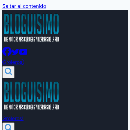
Saltar al contenido
Groleros!
Groleros!