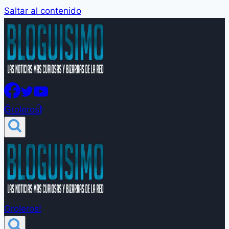
Saltar al contenido
Groleros!
Groleros!