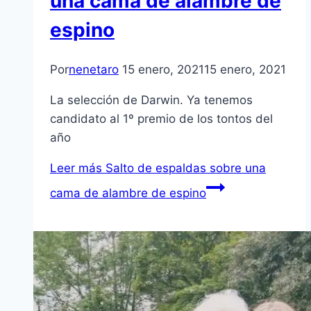
una cama de alambre de
espino
Por
nenetaro
15 enero, 2021
15 enero, 2021
La selección de Darwin. Ya tenemos
candidato al 1º premio de los tontos del
año
Leer más
Salto de espaldas sobre una
cama de alambre de espino