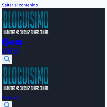
Saltar al contenido
Groleros!
Groleros!