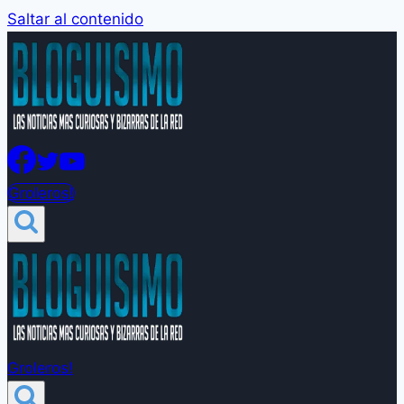
Saltar al contenido
Groleros!
Groleros!