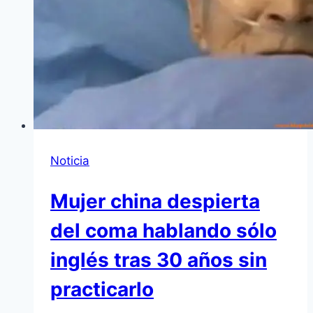
Noticia
Mujer china despierta
del coma hablando sólo
inglés tras 30 años sin
practicarlo