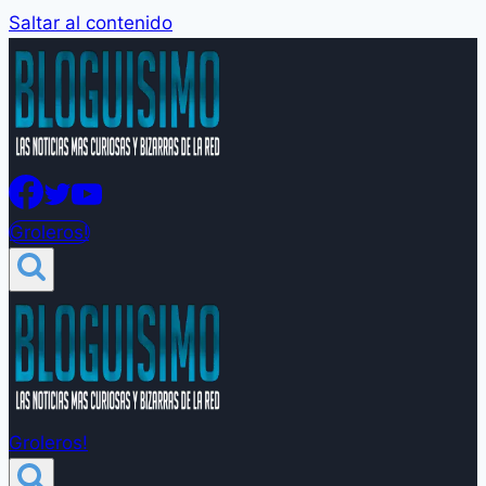
Saltar al contenido
Groleros!
Groleros!