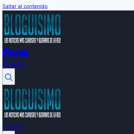
Saltar al contenido
Groleros!
Groleros!